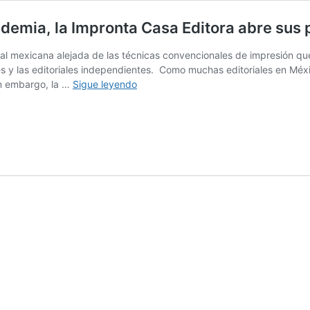
ndemia, la Impronta Casa Editora abre sus p
al mexicana alejada de las técnicas convencionales de impresión que 
es y las editoriales independientes. Como muchas editoriales en Méx
Después
in embargo, la …
Sigue leyendo
de
200
días
de
resistir
a
la
pandemia,
la
Impronta
Casa
Editora
abre
sus
puertas