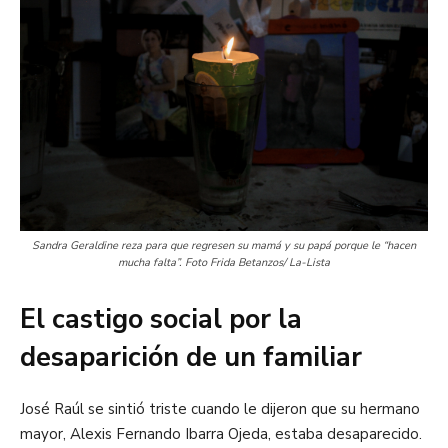
Sandra Geraldine reza para que regresen su mamá y su papá porque le “hacen
mucha falta”. Foto Frida Betanzos/ La-Lista
El castigo social por la
desaparición de un familiar
José Raúl se sintió triste cuando le dijeron que su hermano
mayor, Alexis Fernando Ibarra Ojeda, estaba desaparecido.