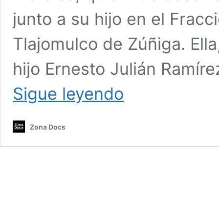
junto a su hijo en el Frac
Tlajomulco de Zúñiga. Ell
hijo Ernesto Julián Ramír
Asesinan
Sigue leyendo
a
madre
buscadora
Zona Docs
y
su
hijo
en
Tlajomulco,
Jalisco