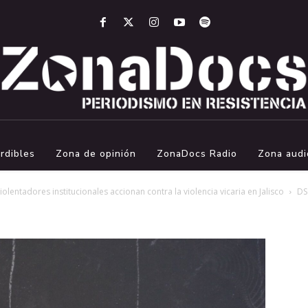
rdibles
Zona de opinión
ZonaDocs Radio
Zona audi
entadores institucionales accionan contra la violencia vicaria en Jalisco
DS