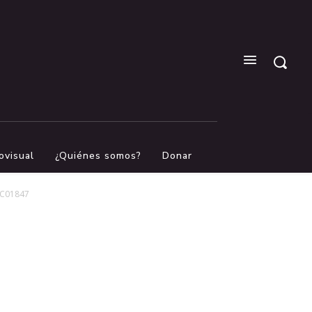
ovisual
¿Quiénes somos?
Donar
C01847