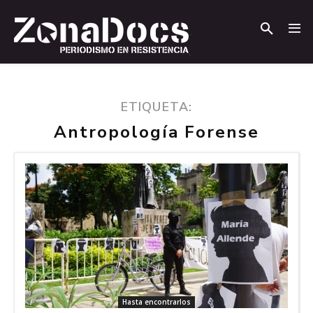
.
.
ETIQUETA:
Antropología Forense
Hasta encontrarlos