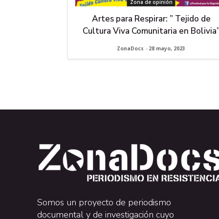
Zona de opinión
Artes para Respirar: ” Tejido de
Cultura Viva Comunitaria en Bolivia
ZonaDocs
-
28 mayo, 2023
Somos un proyecto de periodismo
documental y de investigación cuyo