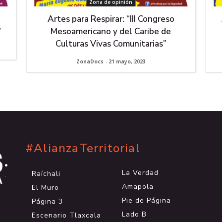
Zona de opinión
Artes para Respirar: “III Congreso
”
Mesoamericano y del Caribe de
Culturas Vivas Comunitarias”
ZonaDocs
-
21 mayo, 2023
#AlianzaTerritorial
.
.
La Verdad
Raíchali
.
Amapola
El Muro
Pie de Página
Página 3
Lado B
Escenario Tlaxcala