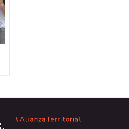
#AlianzaTerritorial
.
.