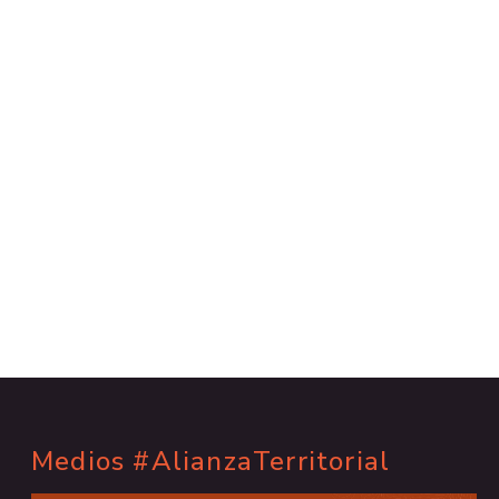
Medios #AlianzaTerritorial