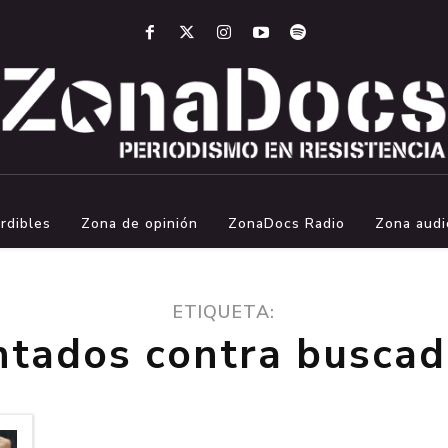
rdibles
Zona de opinión
ZonaDocs Radio
Zona audi
ETIQUETA:
ntados contra buscad