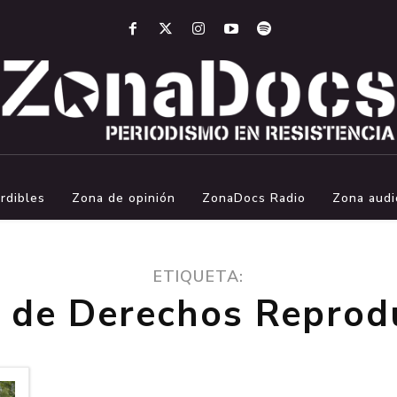
rdibles
Zona de opinión
ZonaDocs Radio
Zona audi
ETIQUETA:
 de Derechos Reprod