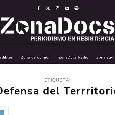
rdibles
Zona de opinión
ZonaDocs Radio
Zona audi
ETIQUETA:
Defensa del Terrritori