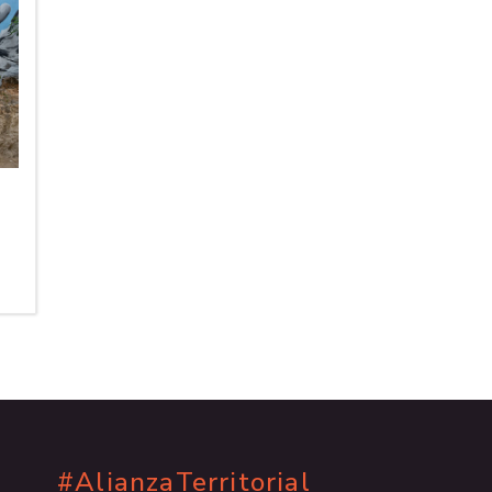
#AlianzaTerritorial
.