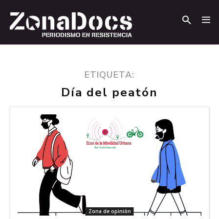
.
.
ETIQUETA:
Día del peatón
Zona de opinión