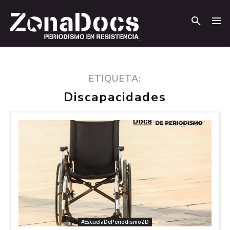
.
.
ETIQUETA:
Discapacidades
#EscuelaDePeriodismoZD