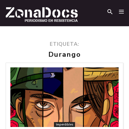
.
.
ETIQUETA:
Durango
Imperdibles