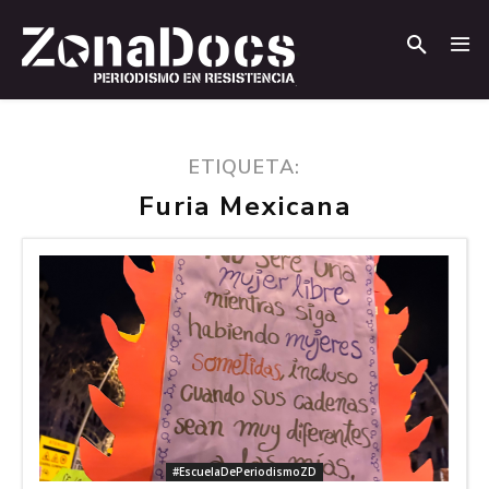
.
.
ETIQUETA:
Furia Mexicana
#EscuelaDePeriodismoZD