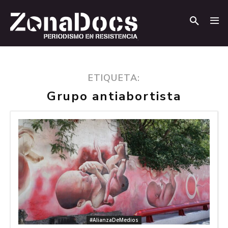
.
.
ETIQUETA:
Grupo antiabortista
#AlianzaDeMedios