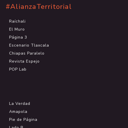
#AlianzaTerritorial
Raíchali
El Muro
Página 3
Escenario Tlaxcala
Chiapas Paralelo
Revista Espejo
POP Lab
.
La Verdad
Amapola
Pie de Página
Lado B