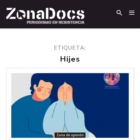
.
.
ETIQUETA:
Hijes
Zona de opinión