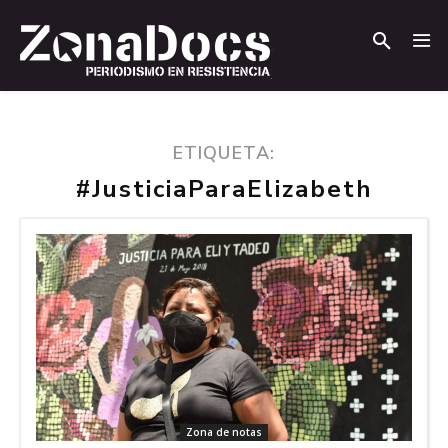
.
.
ETIQUETA:
#JusticiaParaElizabeth
Zona de notas