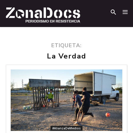
.
.
ETIQUETA:
La Verdad
#AlianzaDeMedios