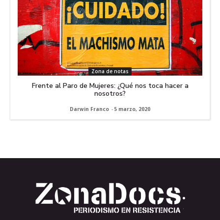
Zona de notas
Frente al Paro de Mujeres: ¿Qué nos toca hacer a
nosotros?
Darwin Franco
-
5 marzo, 2020
.
.