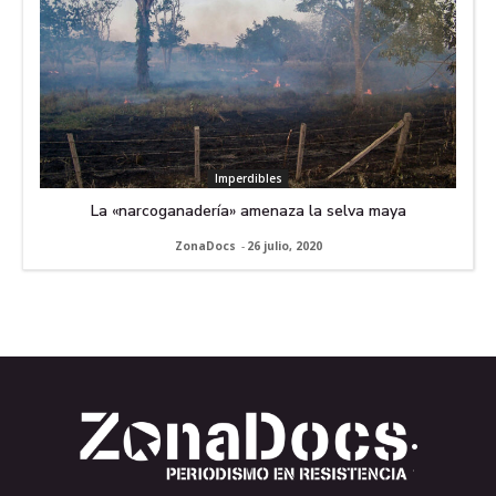
Imperdibles
La «narcoganadería» amenaza la selva maya
ZonaDocs
-
26 julio, 2020
.
.