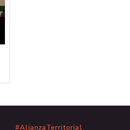
#AlianzaTerritorial
.