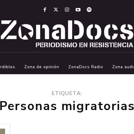
rdibles
Zona de opinión
ZonaDocs Radio
Zona audi
ETIQUETA:
Personas migratoria