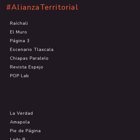
#AlianzaTerritorial
Raíchali
El Muro
Página 3
Escenario Tlaxcala
Chiapas Paralelo
Revista Espejo
POP Lab
.
La Verdad
Amapola
Pie de Página
Lado B