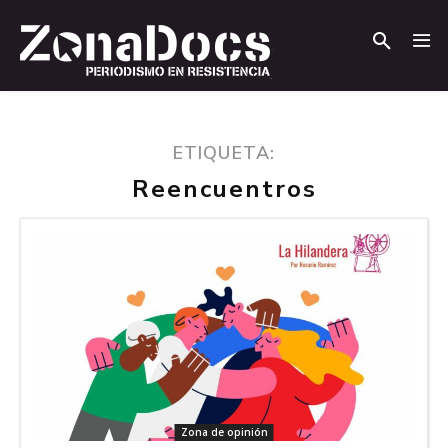
.
.
ETIQUETA:
Reencuentros
Zona de opinión