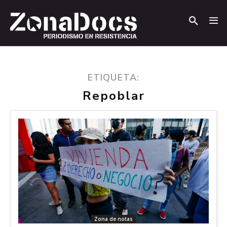
.
.
ETIQUETA:
Repoblar
Zona de notas