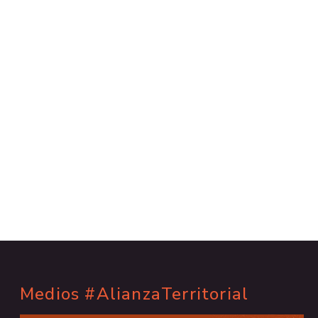
Medios #AlianzaTerritorial