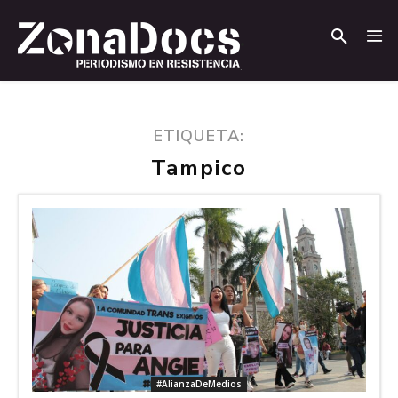
.
.
ETIQUETA:
Tampico
#AlianzaDeMedios