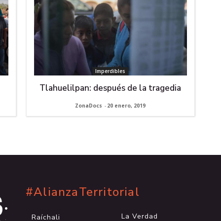
Imperdibles
Tlahuelilpan: después de la tragedia
ZonaDocs
-
20 enero, 2019
#AlianzaTerritorial
.
.
La Verdad
Raíchali
.