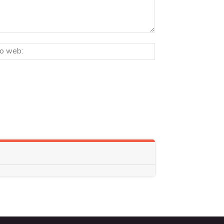
Sitio
ico:*
web: