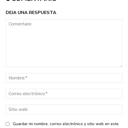
DEJA UNA RESPUESTA
Comentario:
No
Co
ele
Sit
we
Guardar mi nombre, correo electrónico y sitio web en este