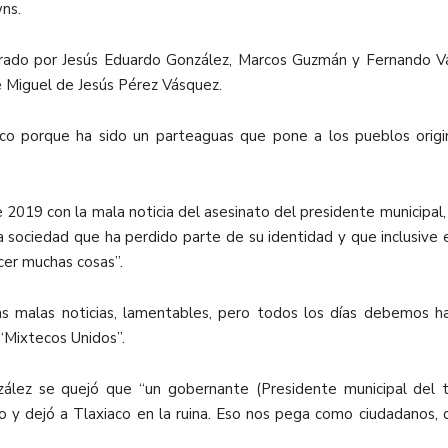
ns.
egrado por Jesús Eduardo González, Marcos Guzmán y Fernando Var
de Miguel de Jesús Pérez Vásquez.
co porque ha sido un parteaguas que pone a los pueblos origin
19 con la mala noticia del asesinato del presidente municipal, Ya
sociedad que ha perdido parte de su identidad y que inclusive e
cer muchas cosas”.
as malas noticias, lamentables, pero todos los días debemos ha
 “Mixtecos Unidos”.
zález se quejó que “un gobernante (Presidente municipal del t
 y dejó a Tlaxiaco en la ruina. Eso nos pega como ciudadanos, 