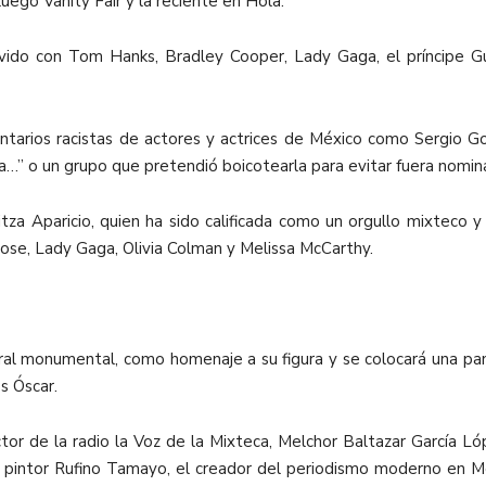
uego Vanity Fair y la reciente en Hola.
ivido con Tom Hanks, Bradley Cooper, Lady Gaga, el príncipe G
arios racistas de actores y actrices de México como Sergio Goyri
a…” o un grupo que pretendió boicotearla para evitar fuera nomina
za Aparicio, quien ha sido calificada como un orgullo mixteco 
lose, Lady Gaga, Olivia Colman y Melissa McCarthy.
 mural monumental, como homenaje a su figura y se colocará una pa
s Óscar.
ector de la radio la Voz de la Mixteca, Melchor Baltazar García L
 pintor Rufino Tamayo, el creador del periodismo moderno en Mé