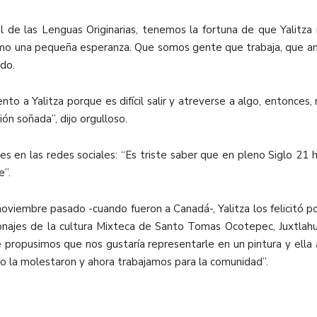
nal de las Lenguas Originarias, tenemos la fortuna de que Yalit
omo una pequeña esperanza. Que somos gente que trabaja, que an
do.
nto a Yalitza porque es difícil salir y atreverse a algo, entonce
ón soñada”, dijo orgulloso.
n las redes sociales: “Es triste saber que en pleno Siglo 21 ha
e”.
iembre pasado -cuando fueron a Canadá-, Yalitza los felicitó por
onajes de la cultura Mixteca de Santo Tomas Ocotepec, Juxtlah
e propusimos que nos gustaría representarle en un pintura y ell
no la molestaron y ahora trabajamos para la comunidad”.