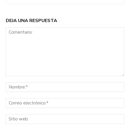
DEJA UNA RESPUESTA
Comentario:
No
Co
ele
Sit
we