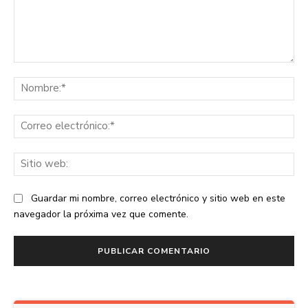
Comentario:
No
Co
ele
Sit
we
Guardar mi nombre, correo electrónico y sitio web en este
navegador la próxima vez que comente.