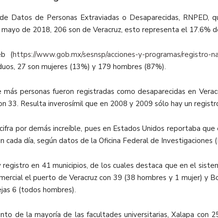
 de Datos de Personas Extraviadas o Desaparecidas, RNPED, qu
 mayo de 2018, 206 son de Veracruz, esto representa el 17.6% del
eb (
https://www.gob.mx/sesnsp/acciones-y-programas/registro-n
viduos, 27 son mujeres (13%) y 179 hombres (87%).
e más personas fueron registradas como desaparecidas en Veracr
on 33. Resulta inverosímil que en 2008 y 2009 sólo hay un regist
cifra por demás increíble, pues en Estados Unidos reportaba que
cada día, según datos de la Oficina Federal de Investigaciones (
y registro en 41 municipios, de los cuales destaca que en el sist
omercial el puerto de Veracruz con 39 (38 hombres y 1 mujer) y B
jas 6 (todos hombres).
ento de la mayoría de las facultades universitarias, Xalapa con 