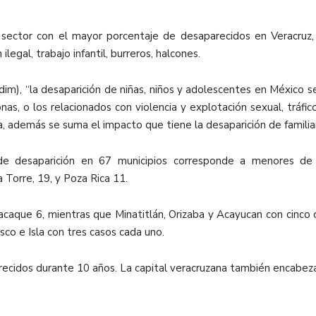
ector con el mayor porcentaje de desaparecidos en Veracruz, 
legal, trabajo infantil, burreros, halcones.
dim), “la desaparición de niñas, niños y adolescentes en México se
as, o los relacionados con violencia y explotación sexual, tráfico
, además se suma el impacto que tiene la desaparición de familiar
de desaparición en 67 municipios corresponde a menores de 
 Torre, 19, y Poza Rica 11.
acaque 6, mientras que Minatitlán, Orizaba y Acayucan con cinco 
co e Isla con tres casos cada uno.
arecidos durante 10 años. La capital veracruzana también encabez