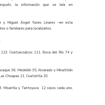
spués, la información que se leía en
te y Miguel Ángel Yunes Linares –en esta
s o familiares para localizarlos.
.
 113; Coatzacoalcos 111, Boca del Río 74 y
acaque 36, Medellín 35, Alvarado y Minatitlán
Las Choapas 21, Coatzintla 20.
13, Misantla y Tantoyuca 12 casos cada uno;