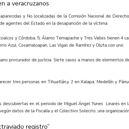
n a veracruzanos
parecidas y No localizadas de la Comisión Nacional de Derech
 de agentes del Estado en la desaparición de la víctima.
coalcos y Córdoba, 5; Álamo Temapache y Tres Valles tienen 4 ca
Cerro Azul, Cosamaloapan, Las Vigas de Ramírez y Oluta con uno.
ano procurador de justicia. Siete casos a manos de elementos de
ecer tres personas en Tihuatlán,y 2 en Xalapa, Medellín y Pánuc
s descubiertas en el periodo de Miguel Ángel Yunes Linares en la
egún datos de la Fiscalía y el Colectivo Solecito, una organizació
traviado registro”