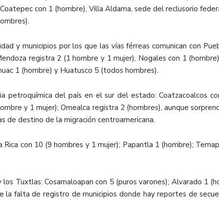
Coatepec con 1 (hombre), Villa Aldama, sede del reclusorio feder
hombres).
ntidad y municipios por los que las vías férreas comunican con Pu
Mendoza registra 2 (1 hombre y 1 mujer), Nogales con 1 (hombre) 
áhuac 1 (hombre) y Huatusco 5 (todos hombres).
ria petroquímica del país en el sur del estado: Coatzacoalcos c
ombre y 1 mujer); Omealca registra 2 (hombres), aunque sorpren
s de destino de la migración centroamericana.
a Rica con 10 (9 hombres y 1 mujer); Papantla 1 (hombre); Temap
y los Tuxtlas: Cosamaloapan con 5 (puros varones); Alvarado 1 (hom
e la falta de registro de municipios donde hay reportes de secue