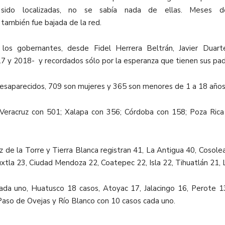
ido localizadas, no se sabía nada de ellas. Meses de
 también fue bajada de la red.
 los gobernantes, desde Fidel Herrera Beltrán, Javier Duar
17 y 2018- y recordados sólo por la esperanza que tienen sus padre
desaparecidos, 709 son mujeres y 365 son menores de 1 a 18 años
 Veracruz con 501; Xalapa con 356; Córdoba con 158; Poza Rica
 de la Torre y Tierra Blanca registran 41, La Antigua 40, Cosole
tla 23, Ciudad Mendoza 22, Coatepec 22, Isla 22, Tihuatlán 21, 
ada uno, Huatusco 18 casos, Atoyac 17, Jalacingo 16, Perote 
Paso de Ovejas y Río Blanco con 10 casos cada uno.