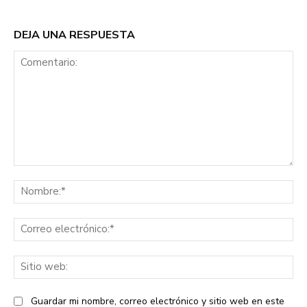
DEJA UNA RESPUESTA
Comentario:
No
Co
ele
Sit
we
Guardar mi nombre, correo electrónico y sitio web en este