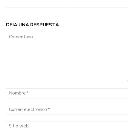
DEJA UNA RESPUESTA
Comentario:
No
Co
ele
Sit
we