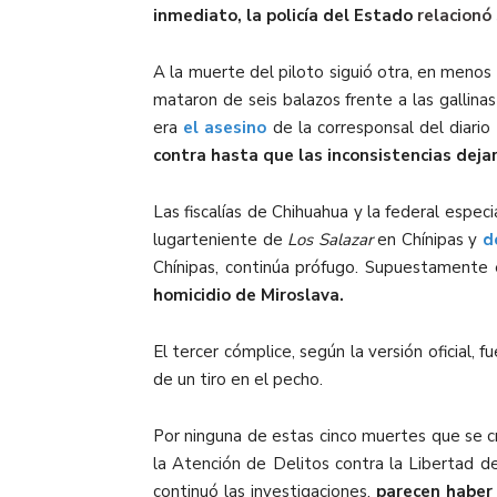
inmediato, la policía del Estado
relacionó
A la muerte del piloto siguió otra, en menos
mataron de seis balazos frente a las gallina
era
el asesino
de la corresponsal del diario
contra hasta que las inconsistencias dejar
Las fiscalías de Chihuahua y la federal espec
lugarteniente de
Los Salazar
en Chínipas y
d
Chínipas, continúa prófugo. Supuestamente 
homicidio de Miroslava.
El tercer cómplice, según la versión oficial,
de un tiro en el pecho.
Por ninguna de estas cinco muertes que se cru
la Atención de Delitos contra la Libertad d
continuó las investigaciones,
parecen haber 