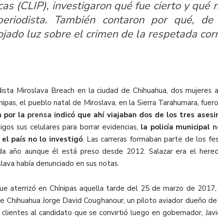
cas
(CLIP),
investigaron qué fue cierto y qué n
eriodista. También contaron por qué, de 
ojado luz sobre el crimen de la respetada co
dista Miroslava Breach en la ciudad de Chihuahua, dos mujeres
ínipas, el pueblo natal de Miroslava, en la Sierra Tarahumara, fue
a por la
prensa
indicó que ahí viajaban dos de los tres asesi
tigos sus celulares para borrar evidencias,
la policía municipal
n
el país no lo investigó
. Las carreras formaban parte de los
fe
cada año aunque él está preso desde 2012. Salazar era el he
oslava había denunciado en sus notas.
que aterrizó en Chínipas aquella tarde del 25 de marzo de 2017
 de Chihuahua Jorge David Coughanour, un piloto aviador dueño de
clientes al candidato que se convirtió luego en gobernador, Javi