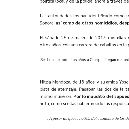
política local y de la policía, ahora a través 
Las autoridades los han
identificado
como 
Sonora,
así como de otros homicidios, des
El sábado 25 de marzo de 2017, d
os días 
otros años, con una carrera de caballos en la 
Se dice que todos los años a Chínipas llegan cantan
Nitzia Mendoza, de 18 años, y su amiga Yose
pista de aterrizaje. Pasaban las dos de la 
mismo murieron.
Por lo inaudito del supue
nota, como si ellas hubieran sido las respons
. A pesar de que la noticia del accidente de las 