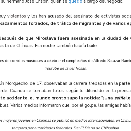
de su hermano José Crispín, quien se
quedó
a cargo del negocio.
muy
violentos
y los han acusado del asesinato de activistas soci
plazamientos forzados, de tráfico de migrantes y de varios e
después de que Miroslava fuera asesinada en la ciudad de 
pista de Chínipas. Esa noche también habría baile.
tes de corridos musicales a celebrar el cumpleaños de Alfredo Salazar Ramí
Youtube de Javier Rosas.
lín Morquecho, de 17, observaban la carrera trepadas en la parte
tarde. Cuando se tomaban fotos, según lo difundido en la prensa
sto accidente, el mundo pronto supo la noticia: “¡Una
selfie
le
ables. Varios medios informaron que, por el golpe, las amigas habí
dos mujeres jóvenes en Chínipas se publicó en medios internacionales, en Chihua
tampoco por autoridades federales. De: El Diario de Chihuahua.