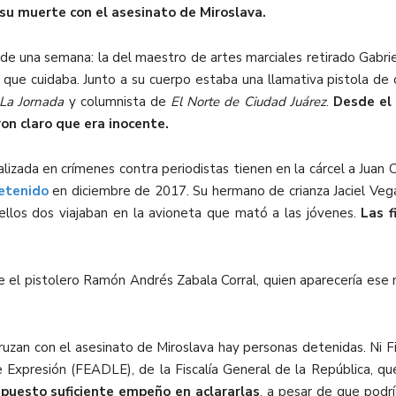
su muerte con el asesinato de Miroslava.
 de una semana: la del maestro de artes marciales retirado Gabr
s que cuidaba. Junto a su cuerpo estaba una llamativa pistola de 
La Jornada
y columnista de
El Norte de Ciudad Juárez
.
Desde el
on claro que era inocente.
ializada en crímenes contra periodistas tienen en la cárcel a Jua
etenido
en diciembre de 2017. Su hermano de crianza Jaciel Vega
ellos dos viajaban en la avioneta que mató a las jóvenes.
Las f
 fue el pistolero Ramón Andrés Zabala Corral, quien aparecería ese
zan con el asesinato de Miroslava hay personas detenidas. Ni Fisca
e Expresión (FEADLE), de la Fiscalía General de la República, qu
puesto suficiente empeño en aclararlas
, a pesar de que podr