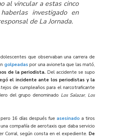
o al vincular a estas cinco
haberlas investigado en
rresponsal de
La Jornada.
 adolescentes que observaban una carrera de
ron
golpeadas
por una avioneta que las mató,
nos de la periodista.
Del accidente se supo
egó
el incidente ante los periodistas y la
stejos
de cumpleaños para el narcotraficante
redero del grupo denominado
Los Salazar
,
Los
, pero 16 días después fue
asesinado
a tiros
 una compañía de aerotaxis que daba servicio
er Corral, según consta en el expediente.
De