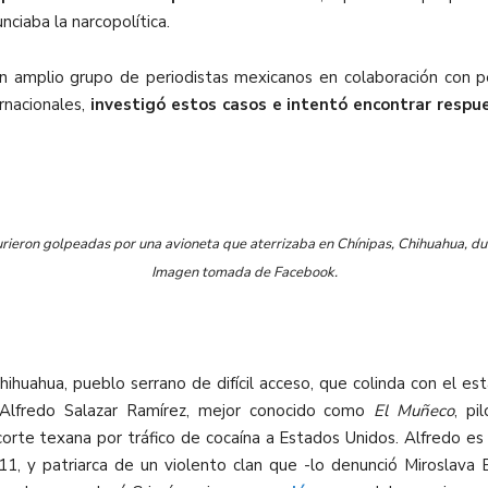
ciaba la narcopolítica.
un amplio grupo de periodistas mexicanos en colaboración con p
rnacionales,
investigó estos casos e intentó encontrar respu
rieron golpeadas por una avioneta que aterrizaba en Chínipas, Chihuahua, dur
Imagen tomada de Facebook.
Chihuahua, pueblo serrano de difícil acceso, que colinda con el 
a Alfredo Salazar Ramírez, mejor conocido como
El Muñeco
, pi
orte texana por tráfico de cocaína a Estados Unidos. Alfredo es 
011, y patriarca de un violento clan que -lo denunció Miroslava