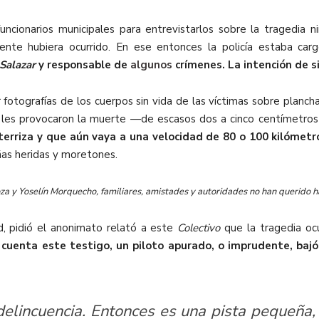
uncionarios municipales para entrevistarlos sobre la tragedia 
ente hubiera ocurrido. En ese entonces la policía estaba car
Salazar
y responsable de
algunos
crímenes. La intención de si
 fotografías de los cuerpos sin vida de las víctimas sobre plancha
e les provocaron la muerte —de escasos dos a cinco centímetro
aterriza y que aún vaya a una velocidad de 80 o 100 kilómetr
ñas heridas y moretones.
a y Yoselín Morquecho, familiares, amistades y autoridades no han querido h
d, pidió el anonimato relató a este
Colectivo
que la tragedia ocu
 cuenta este testigo, un piloto apurado, o imprudente, bajó
delincuencia. Entonces es una pista pequeña,