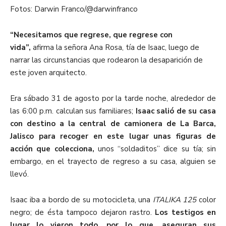
Fotos: Darwin Franco/@darwinfranco
“Necesitamos que regrese, que regrese con
vida”,
afirma la señora Ana Rosa, tía de Isaac, luego de
narrar las circunstancias que rodearon la desaparición de
este joven arquitecto.
Era sábado 31 de agosto por la tarde noche, alrededor de
las 6:00 p.m. calculan sus familiares;
Isaac salió de su casa
con destino a la central de camionera de La Barca,
Jalisco para recoger en este lugar unas figuras de
acción que colecciona,
unos “soldaditos” dice su tía; sin
embargo, en el trayecto de regreso a su casa, alguien se
llevó.
Isaac iba a bordo de su motocicleta, una
ITALIKA 125
color
negro; de ésta tampoco dejaron rastro.
Los testigos en
lugar lo vieron todo, por lo que, aseguran sus