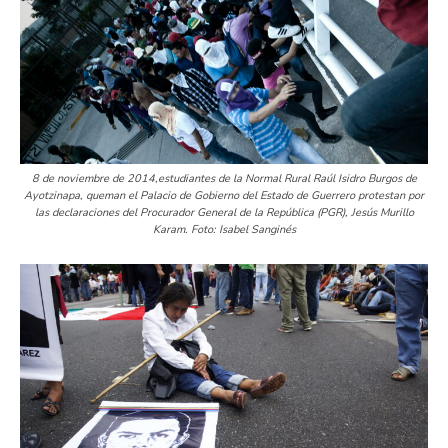
8 de noviembre de 2014,estudiantes de la Normal Rural Raúl Isidro Burgos de
Ayotzinapa, queman el Palacio de Gobierno del Estado de Guerrero protestan por
las declaraciones del Procurador General de la República (PGR), Jesús Murillo
Karam. Foto: Isabel Sanginés