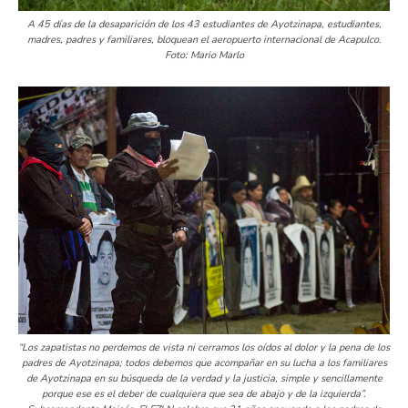
A 45 días de la desaparición de los 43 estudiantes de Ayotzinapa, estudiantes,
madres, padres y familiares, bloquean el aeropuerto internacional de Acapulco.
Foto: Mario Marlo
“Los zapatistas no perdemos de vista ni cerramos los oídos al dolor y la pena de los
padres de Ayotzinapa; todos debemos que acompañar en su lucha a los familiares
de Ayotzinapa en su búsqueda de la verdad y la justicia, simple y sencillamente
porque ese es el deber de cualquiera que sea de abajo y de la izquierda”.