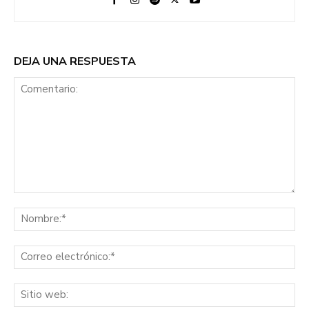
DEJA UNA RESPUESTA
Comentario:
No
Co
ele
Sit
we