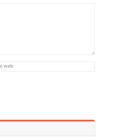
Sitio
ico:*
web: