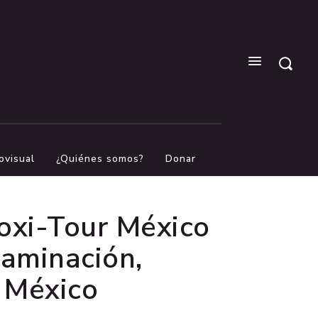
ovisual
¿Quiénes somos?
Donar
Toxi-Tour México
taminación,
n México