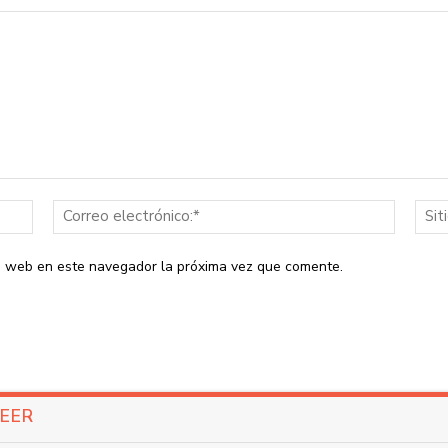
Nombre:*
Correo
electrón
io web en este navegador la próxima vez que comente.
LEER