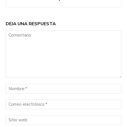
DEJA UNA RESPUESTA
Comentario:
No
Co
ele
Sit
we