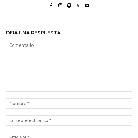
DEJA UNA RESPUESTA
Comentario:
No
Co
ele
Sit