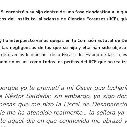
9, encontró a su hijo dentro de una fosa clandestina a la qu
os del Instituto Jalisciense de Ciencias Forenses (IJCF)
, qu
y ha interpuesto varias quejas en la Comisión Estatal de D
a y las negligencias de las que su hijo y ella han sido objet
e diversos funcionarios de la Fiscalía del Estado de Jalisco,
es
homicidios
,
así como todos los peritos del IJCF que no reali
orque yo le prometí a mi Oscar que lucharía
 Néstor Saldaña; sin embargo, yo sigo do
mesas que me hizo la Fiscal de Desaparecid
die me ha atendido realmente… la señora y
rle aquel día en que conmovida me abrazó y