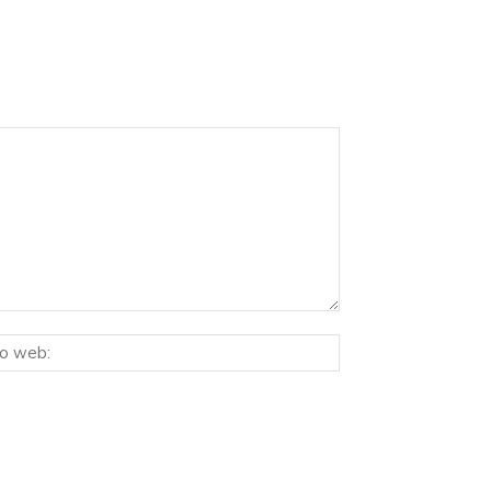
Sitio
ico:*
web: