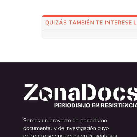
QUIZÁS TAMBIÉN TE INTERESE 
Somos un proyecto de periodismo
documental y de investigación cuyo
epicentro se encuentra en Guadalajara,