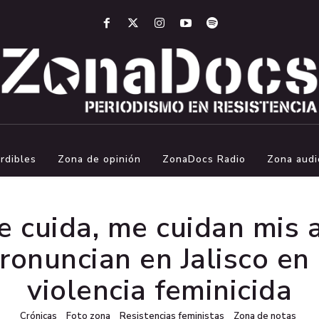
rdibles
Zona de opinión
ZonaDocs Radio
Zona audi
e cuida, me cuidan mis 
ronuncian en Jalisco en
violencia feminicida
Crónicas
Foto zona
Resistencias feministas
Zona de notas