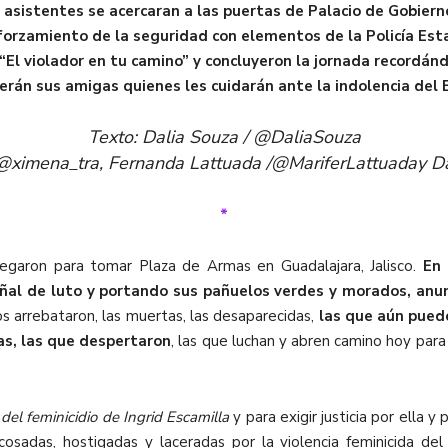
asistentes se acercaran a las puertas de Palacio de Gobiern
eforzamiento de la seguridad con elementos de la Policía Es
 “El violador en tu camino” y concluyeron la jornada recordánd
serán sus amigas quienes les cuidarán ante la indolencia del 
Texto: Dalia Souza / @DaliaSouza
s /@ximena_tra, Fernanda Lattuada /@MariferLattuaday 
*
llegaron para tomar Plaza de Armas en Guadalajara, Jalisco.
En 
eñal de luto y portando sus pañuelos verdes y morados, anun
os arrebataron, las muertas, las desaparecidas,
las que aún puede
das, las que despertaron
, las que luchan y abren camino hoy para 
del feminicidio de Ingrid Escamilla
y para exigir justicia por ella y
cosadas, hostigadas y laceradas por la violencia feminicida del 