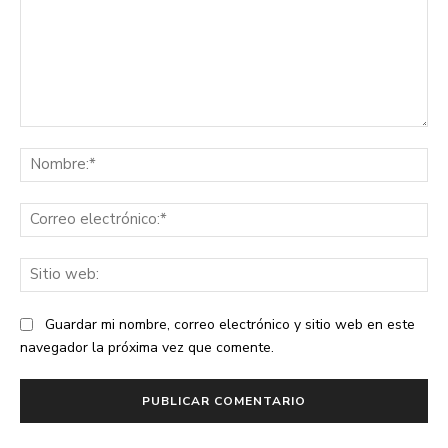
Comentario:
No
Co
ele
Sit
we
Guardar mi nombre, correo electrónico y sitio web en este
navegador la próxima vez que comente.