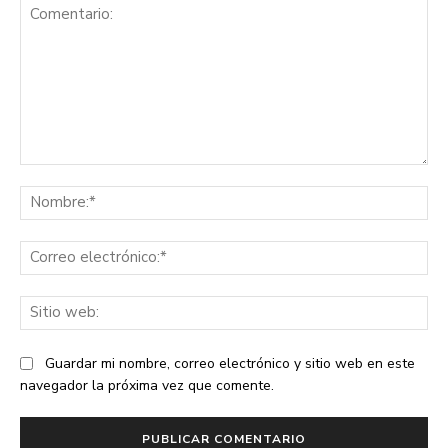
Comentario:
No
Co
ele
Sit
we
Guardar mi nombre, correo electrónico y sitio web en este
navegador la próxima vez que comente.