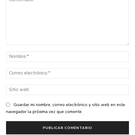
Comentario:
No
Co
ele
Sit
we
Guardar mi nombre, correo electrónico y sitio web en este
navegador la próxima vez que comente.