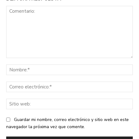
Comentario:
No
Co
ele
Sit
we
Guardar mi nombre, correo electrónico y sitio web en este
navegador la próxima vez que comente.