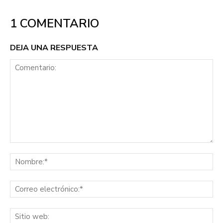
1 COMENTARIO
DEJA UNA RESPUESTA
Comentario:
No
Co
ele
Sit