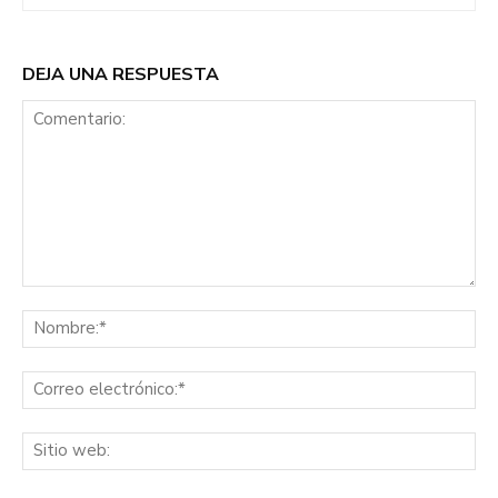
DEJA UNA RESPUESTA
Comentario:
No
Co
ele
Sit
we